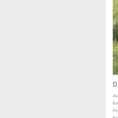
D
Au
Ka
Pe
be