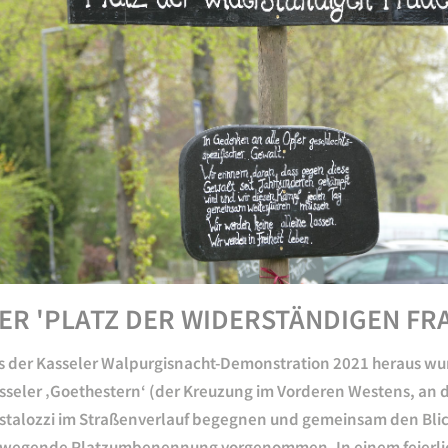
ER 'PLATZ DER WIDERSTÄNDIGEN FRA
s der Kasseler Walpurgisnacht-Demonstration 2021 heraus wu
sseler ‚Goethestern‘ (der Kreuzung im Vorderen Westens, an de
stalozzi im Straßenverlauf begegnen und gemeinsam den Blick
wegende Platzumbenennung vorgenommen. In einem feierliche