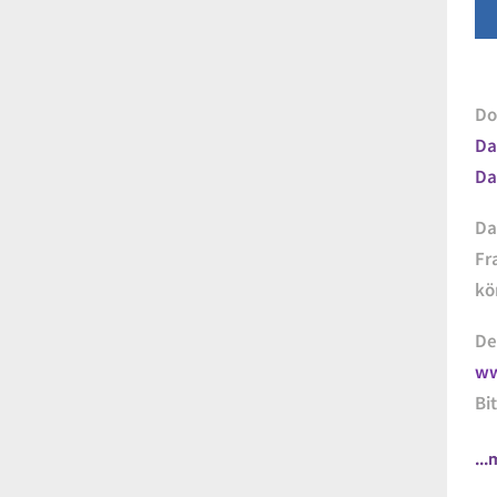
Do
Da
Da
Da
Fr
kö
De
ww
Bi
..