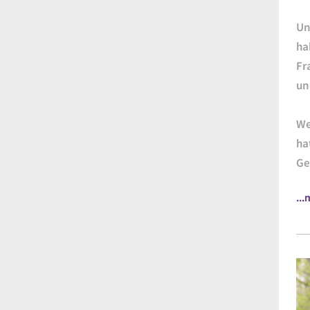
Un
ha
Fr
un
We
ha
Ge
..