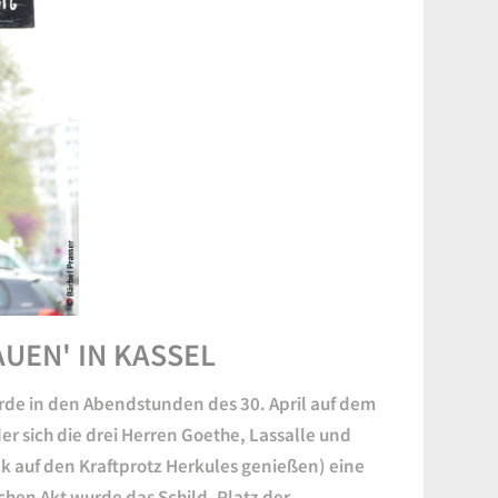
UEN' IN KASSEL
rde in den Abendstunden des 30. April auf dem
r sich die drei Herren Goethe, Lassalle und
 auf den Kraftprotz Herkules genießen) eine
n Akt wurde das Schild ‚Platz der