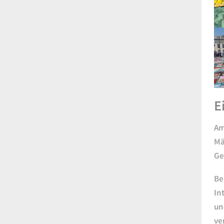
E
Am
Mä
Ge
Be
In
un
ve